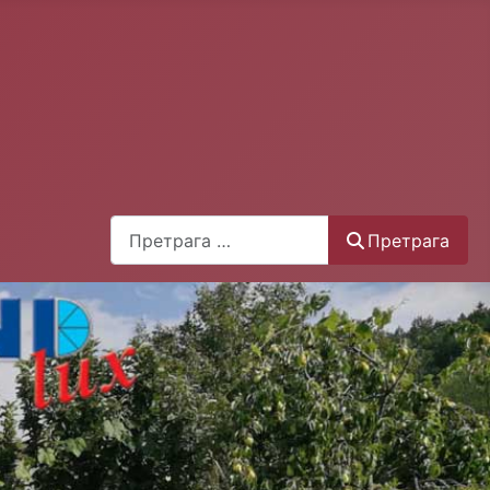
Претрага
Претрага