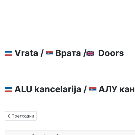
Vrata /
Врата /
Doors
ALU kancelarija /
АЛУ кан
Претходни чланак: О нама
Претходни