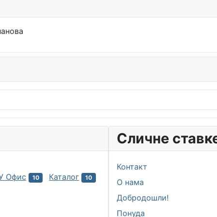
ланова
Сличне ставке
Контакт
У Офис
Каталог
10
10
О нама
Добродошли!
Понуда