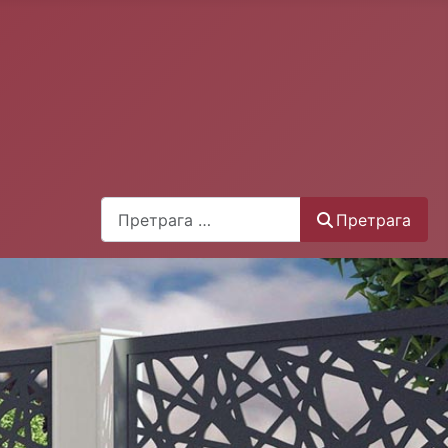
Претрага
Претрага