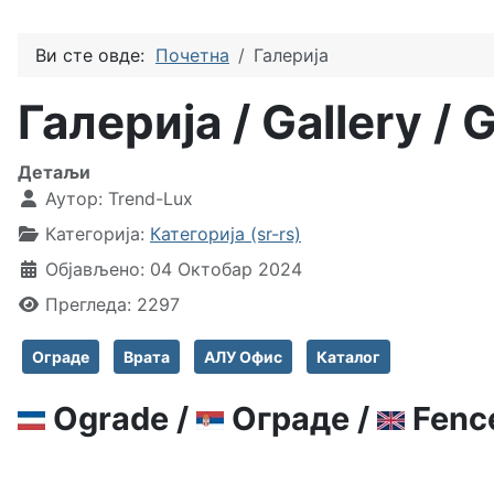
Ви сте овде:
Почетна
Галерија
Галерија / Gallery / G
Детаљи
Аутор:
Trend-Lux
Категорија:
Категорија (sr-rs)
Објављено: 04 Октобар 2024
Прегледа: 2297
Ограде
Врата
АЛУ Офис
Каталог
Ograde /
Ограде /
Fenc