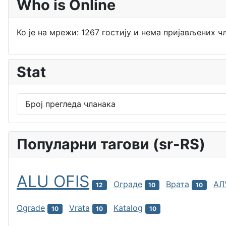
Who is Online
Ко је на мрежи: 1267 гостију и нема пријављених ч
Stat
Број прегледа чланака
Популарни тагови (sr-RS)
ALU OFIS
Ограде
Врата
АЛ
12
10
10
Ograde
Vrata
Katalog
10
10
10