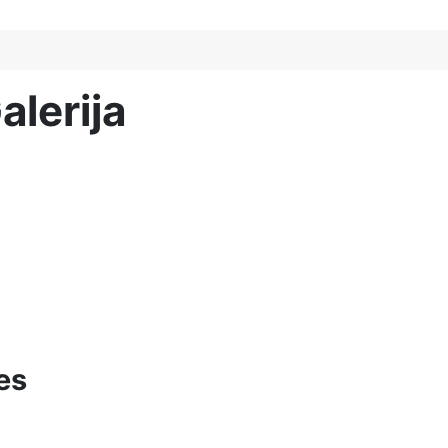
alerija
es