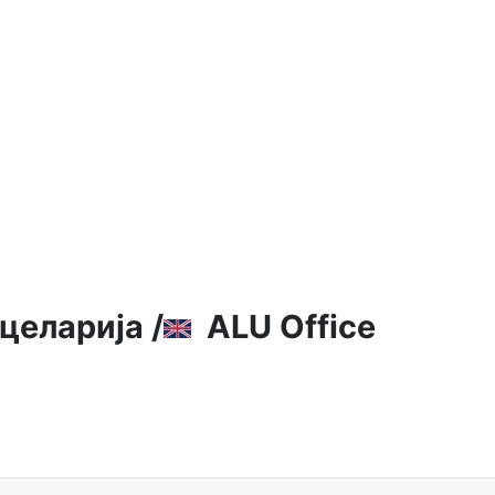
целарија /
ALU Office