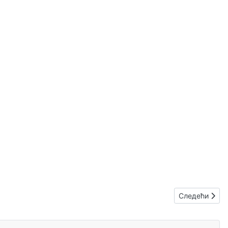
Следећи члан
Следећи